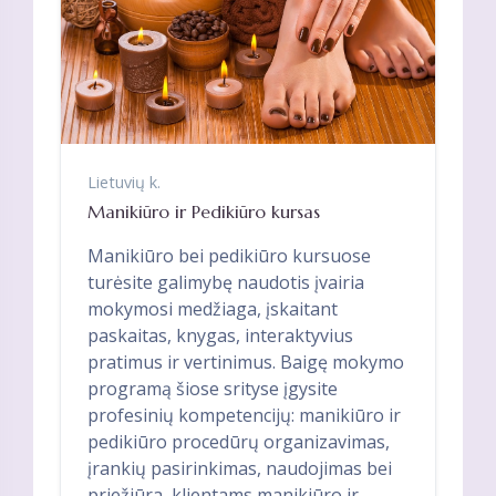
Lietuvių k.
Manikiūro ir Pedikiūro kursas
Manikiūro bei pedikiūro kursuose
turėsite galimybę naudotis įvairia
mokymosi medžiaga, įskaitant
paskaitas, knygas, interaktyvius
pratimus ir vertinimus. Baigę mokymo
programą šiose srityse įgysite
profesinių kompetencijų: manikiūro ir
pedikiūro procedūrų organizavimas,
įrankių pasirinkimas, naudojimas bei
priežiūra, klientams manikiūro ir